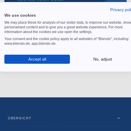
Privacy pol
Spürbar weniger Aufwand
We use cookies
beim Debitorenmanagement
We may place these for analysis of our visitor data, to improve our website, sho
personalised content and to give you a great website experience. For more
✓ Wie Sie an den entscheidenden Stellschrauben
information about the cookies we use open the settings.
drehen und Ihre Zahlen verbessern.
Your consent and the cookie policy apply to all websites of "Bilendo", including:
www.bilendo.de, app.bilendo.de.
Kostenfreien Guide sichern
Accept all
No, adjust
ÜBERSICHT