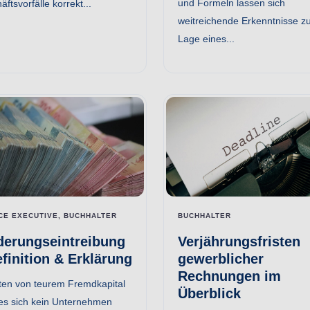
und Formeln lassen sich
ftsvorfälle korrekt...
weitreichende Erkenntnisse z
Lage eines...
CE EXECUTIVE, BUCHHALTER
BUCHHALTER
derungseintreibung
Verjährungsfristen
efinition & Erklärung
gewerblicher
Rechnungen im
iten von teurem Fremdkapital
Überblick
es sich kein Unternehmen