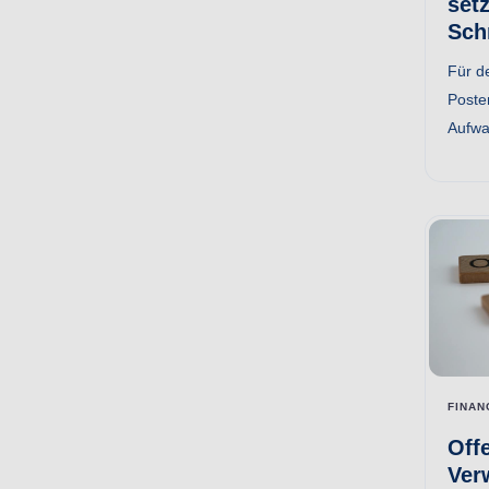
set
Sch
Für d
Poste
Aufwan
FINAN
Off
Ver