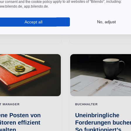
ezahlung von Waren und
ur consent and the cookie policy apply to all websites of "Bilendo", including:
reduzieren
ww.bilendo.de, app.bilendo.de.
tleistungen auf Rechnung
Die Digitalisierung konnte in 
t sich sowohl bei
Accept all
No, adjust
vergangenen Jahren deutlich
tpersonen...
voranschreiten und ermöglicht
T MANAGER
BUCHHALTER
ene Posten von
Uneinbringliche
toren effizient
Forderungen buche
walten
So funktioniert’s