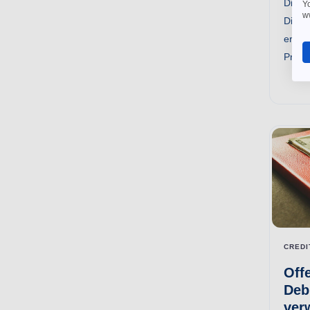
Die B
Yo
w
Diens
erfreu
Priva
CREDI
Off
Debi
ver