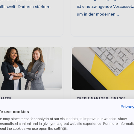
ist eine zwingende Vorausset
äftswelt. Dadurch stärken...
um in der modernen...
HALTER
CREDIT MANAGER, FINANCE
EXECUTIVE
Privacy
itorenbuchhaltung –
e use cookies
Digitales
ndlagen & Aufgaben
 may place these for analysis of our visitor data, to improve our website, show
Forderungsmanage
Überblick
ersonalised content and to give you a great website experience. For more informati
bout the cookies we use open the settings.
t: Zahlungsausfälle