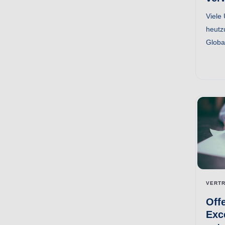
Viele
heutz
Globa
VERTR
Off
Exc