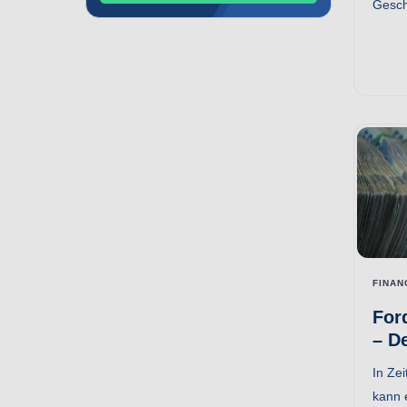
Geschä
FINAN
For
– D
In Ze
kann 