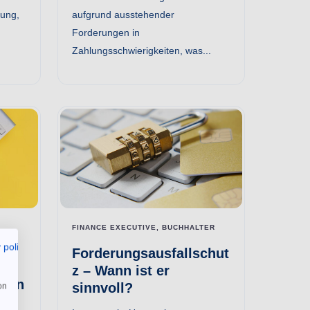
zung,
aufgrund ausstehender
Forderungen in
Zahlungsschwierigkeiten, was...
FINANCE EXECUTIVE, BUCHHALTER
 policy
Forderungsausfallschut
z – Wann ist er
men
sinnvoll?
on