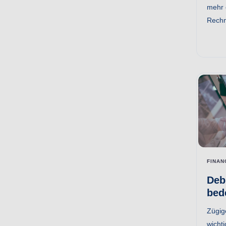
mehr e
Rechn
FINAN
Deb
bed
Zügig
wichti