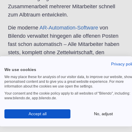
Zusammenarbeit mehrerer Mitarbeiter schnell
zum Albtraum entwickeln.
Die moderne
AR-Automation-Software
von
Bilendo verwaltet hingegen alle offenen Posten
fast schon automatisch – Alle Mitarbeiter haben
stets, komplett ohne Zettelwirtschaft, den
perfekten Überblick zum aktuellen Status. Auf der
Privacy pol
Bilendo Cloud-Plattform werden alle
We use cookies
Debitorenprozesse an einer zentralen Stelle
We may place these for analysis of our visitor data, to improve our website, sho
personalised content and to give you a great website experience. For more
abgebildet. Die Workflow-basierte
information about the cookies we use open the settings.
Automatisierung stellt eine große Erleichterung
Your consent and the cookie policy apply to all websites of "Bilendo", including:
www.bilendo.de, app.bilendo.de.
aller Arbeitsprozesse dar und die Software kann
sogar nach Ihren Vorstellungen und Bedürfnissen
Accept all
No, adjust
konfiguriert werden.