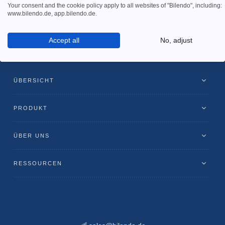
Your consent and the cookie policy apply to all websites of "Bilendo", including:
www.bilendo.de, app.bilendo.de.
Accept all
No, adjust
ÜBERSICHT
PRODUKT
ÜBER UNS
RESSOURCEN