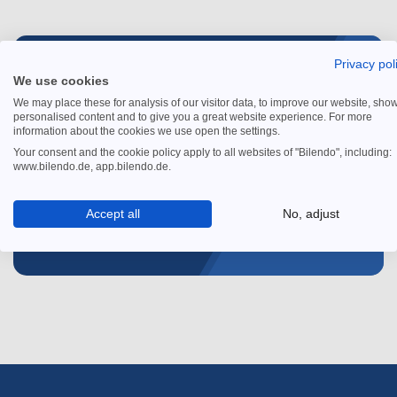
Privacy pol
KOSTENFREIER GUIDE
We use cookies
Spürbar weniger Aufwand
We may place these for analysis of our visitor data, to improve our website, sho
personalised content and to give you a great website experience. For more
beim Debitorenmanagement
information about the cookies we use open the settings.
Your consent and the cookie policy apply to all websites of "Bilendo", including:
✓ Wie Sie an den entscheidenden Stellschrauben
www.bilendo.de, app.bilendo.de.
drehen und Ihre Zahlen verbessern.
Accept all
No, adjust
Kostenfreien Guide sichern