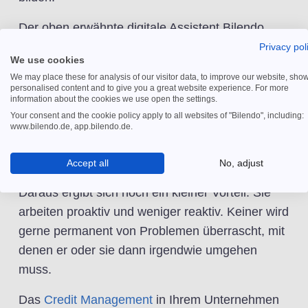
Der oben erwähnte digitale Assistent Bilendo
macht genau das, er liefert Ihnen alle
Privacy pol
We use cookies
Informationen aufs Smartphone. Vorbei sind
We may place these for analysis of our visitor data, to improve our website, sho
damit die Zeiten, in denen Sie zu lange auf
personalised content and to give you a great website experience. For more
information about the cookies we use open the settings.
Antworten aus der Buchhaltung warten mussten.
Your consent and the cookie policy apply to all websites of "Bilendo", including:
Denn alle Informationen werden an der einen
www.bilendo.de, app.bilendo.de.
zentralen Stelle gepflegt - auf die Sie immer und
von überall Zugriff haben.
Accept all
No, adjust
Daraus ergibt sich noch ein kleiner Vorteil: Sie
arbeiten proaktiv und weniger reaktiv. Keiner wird
gerne permanent von Problemen überrascht, mit
denen er oder sie dann irgendwie umgehen
muss.
Das
Credit Management
in Ihrem Unternehmen