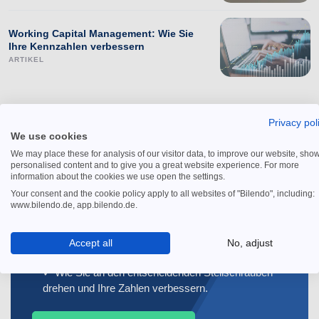
Working Capital Management: Wie Sie
Ihre Kennzahlen verbessern
ARTIKEL
Privacy pol
We use cookies
We may place these for analysis of our visitor data, to improve our website, sho
personalised content and to give you a great website experience. For more
information about the cookies we use open the settings.
Your consent and the cookie policy apply to all websites of "Bilendo", including:
KOSTENFREIER GUIDE
www.bilendo.de, app.bilendo.de.
Spürbar weniger Aufwand
Accept all
No, adjust
beim Debitorenmanagement
✓ Wie Sie an den entscheidenden Stellschrauben
drehen und Ihre Zahlen verbessern.