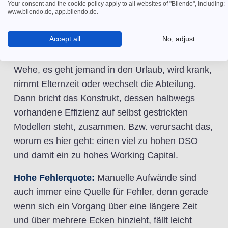
Your consent and the cookie policy apply to all websites of "Bilendo", including:
Personelle Abhängigkeit:
Die gesamte
www.bilendo.de, app.bilendo.de.
Prozesskette ist abhängig von - oft viel zu
Accept all
No, adjust
wenigen - Mitarbeitern mit dem entsprechenden
Know-how und dem notwendigen Überblick.
Wehe, es geht jemand in den Urlaub, wird krank,
nimmt Elternzeit oder wechselt die Abteilung.
Dann bricht das Konstrukt, dessen halbwegs
vorhandene Effizienz auf selbst gestrickten
Modellen steht, zusammen. Bzw. verursacht das,
worum es hier geht: einen viel zu hohen DSO
und damit ein zu hohes Working Capital.
Hohe Fehlerquote:
Manuelle Aufwände sind
auch immer eine Quelle für Fehler, denn gerade
wenn sich ein Vorgang über eine längere Zeit
und über mehrere Ecken hinzieht, fällt leicht