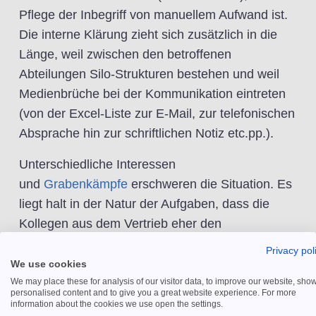
Pflege der Inbegriff von manuellem Aufwand ist.
Die interne Klärung zieht sich zusätzlich in die
Länge, weil zwischen den betroffenen
Abteilungen Silo-Strukturen bestehen und weil
Medienbrüche bei der Kommunikation eintreten
(von der Excel-Liste zur E-Mail, zur telefonischen
Absprache hin zur schriftlichen Notiz etc.pp.).
Unterschiedliche Interessen
und
Grabenkämpfe
erschweren die Situation. Es
liegt halt in der Natur der Aufgaben, dass die
Kollegen aus dem Vertrieb eher den
Geschäftsabschluss fokussieren (und
Privacy pol
keine
offenen Forderungen eintreiben
wollen),
We use cookies
während die Buchhaltung vor allem der schnellen
We may place these for analysis of our visitor data, to improve our website, sho
personalised content and to give you a great website experience. For more
Zahlungseingang interessiert.
information about the cookies we use open the settings.