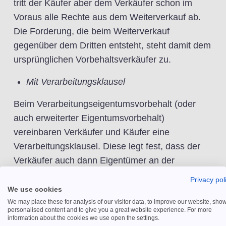
tritt der Käufer aber dem Verkäufer schon im
Voraus alle Rechte aus dem Weiterverkauf ab.
Die Forderung, die beim Weiterverkauf
gegenüber dem Dritten entsteht, steht damit dem
ursprünglichen Vorbehaltsverkäufer zu.
Mit Verarbeitungsklausel
Beim Verarbeitungseigentumsvorbehalt (oder
auch erweiterter Eigentumsvorbehalt)
vereinbaren Verkäufer und Käufer eine
Verarbeitungsklausel. Diese legt fest, dass der
Verkäufer auch dann Eigentümer an der
Kaufsache bleibt, wenn der Käufer diese
Privacy pol
weiterverarbeitet und dadurch gesetzlich
We use cookies
Eigentum erwirbt.
We may place these for analysis of our visitor data, to improve our website, sho
personalised content and to give you a great website experience. For more
information about the cookies we use open the settings.
Beispiel: Erwirbt ein Käufer beim Verkäufer