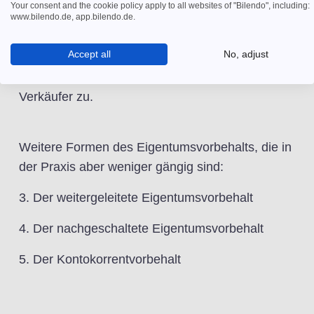
Your consent and the cookie policy apply to all websites of "Bilendo", including:
Rohstoffe wie Holz oder Gold, um daraus etwas
www.bilendo.de, app.bilendo.de.
anzufertigen, geht das vorbehaltene Eigentum
Accept all
No, adjust
auf das daraus Hergestellte (Möbel oder
Schmuck) über, es steht also dem ursprünglichen
Verkäufer zu.
Weitere Formen des Eigentumsvorbehalts, die in
der Praxis aber weniger gängig sind:
3. Der weitergeleitete Eigentumsvorbehalt
4. Der nachgeschaltete Eigentumsvorbehalt
5. Der Kontokorrentvorbehalt