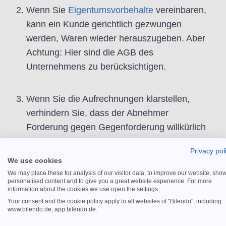
Wenn Sie
Eigentumsvorbehalte
vereinbaren,
kann ein Kunde gerichtlich gezwungen
werden, Waren wieder herauszugeben. Aber
Achtung: Hier sind die AGB des
Unternehmens zu berücksichtigen.
Wenn Sie die Aufrechnungen klarstellen,
verhindern Sie, dass der Abnehmer
Forderung gegen Gegenforderung willkürlich
gegenrechnet.
Privacy pol
We use cookies
Mithilfe einer
Länderrisiko-Weltkarte
können
We may place these for analysis of our visitor data, to improve our website, sho
personalised content and to give you a great website experience. For more
Sie sich das Risiko der Nichtzahlung
information about the cookies we use open the settings.
länderspezifisch anzeigen lassen. Gut zu
Your consent and the cookie policy apply to all websites of "Bilendo", including:
www.bilendo.de, app.bilendo.de.
wissen: Die
Debitorenlaufzeit
zwischen