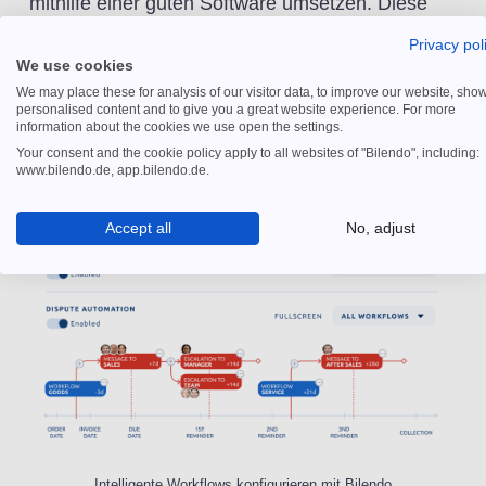
mithilfe einer guten Software umsetzen. Diese
muss leicht zu bedienen sein und viele
Privacy pol
Funktionen bieten, ohne den Anwender dabei zu
We use cookies
überfordern. Zudem führen intelligente Features
We may place these for analysis of our visitor data, to improve our website, sho
personalised content and to give you a great website experience. For more
oft zu einem spürbaren Mehrwert, zum Beispiel
information about the cookies we use open the settings.
im Mahnwesen.
Your consent and the cookie policy apply to all websites of "Bilendo", including:
www.bilendo.de, app.bilendo.de.
Accept all
No, adjust
Intelligente Workflows konfigurieren mit Bilendo