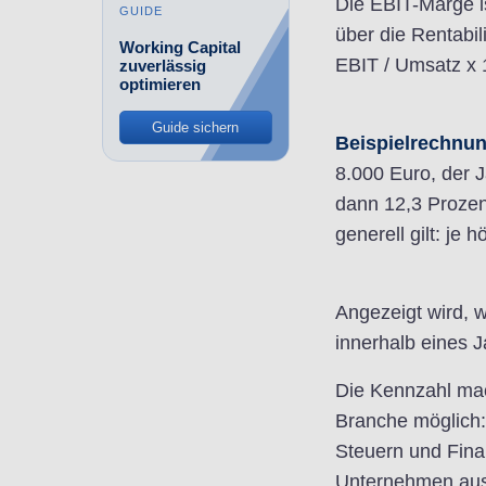
Die EBIT-Marge is
GUIDE
über die Rentabi
Working Capital
EBIT / Umsatz x
zuverlässig
optimieren
Guide sichern
Beispielrechnun
8.000 Euro, der 
dann 12,3 Prozent
generell gilt: je 
Angezeigt wird, 
innerhalb eines J
Die Kennzahl mac
Branche möglich:
Steuern und Fina
Unternehmen auss