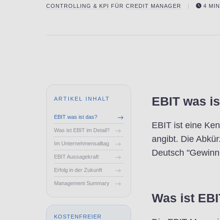
CONTROLLING & KPI
FÜR
CREDIT MANAGER
4 MIN
EBIT was is
ARTIKEL INHALT
EBIT was ist das?
EBIT ist eine Ke
Was ist EBIT im Detail?
angibt. Die Abkü
Im Unternehmensalltag
Deutsch "Gewinn 
EBIT Aussagekraft
Erfolg in der Zukunft
Management Summary
Was ist EBI
KOSTENFREIER