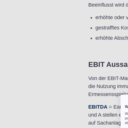
Beeinflusst wird 
erhöhte oder 
gestrafftes 
erhöhte Absc
EBIT Aussa
Von der EBIT-Mar
die Nutzung imma
Ermessensspielra
EBITDA
= Earnin
W
We
und A stellen ein
p
auf Sachanlagen 
a