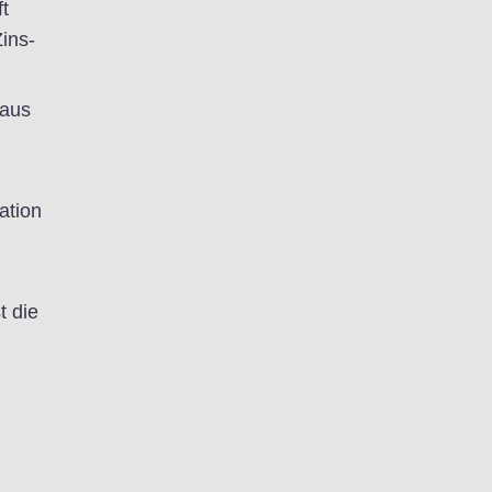
t
ins-
 aus
ation
t die