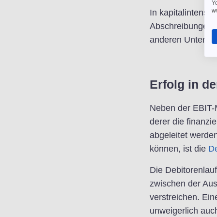
Yo
w
In kapitalintens
Abschreibungen da
anderen Unterneh
Erfolg in d
Neben der EBIT-M
derer die finanzi
abgeleitet werden
können, ist die
De
Die Debitorenlauf
zwischen der Aus
verstreichen. Ein
unweigerlich auch