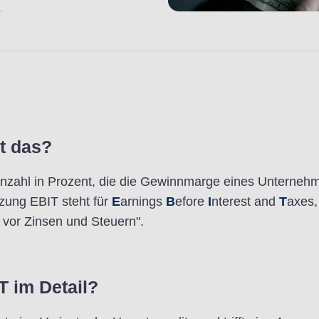
.
t das?
nnzahl in Prozent, die die Gewinnmarge eines Unterneh
rzung EBIT steht für
E
arnings
B
efore
I
nterest and
T
axes,
vor Zinsen und Steuern".
T im Detail?