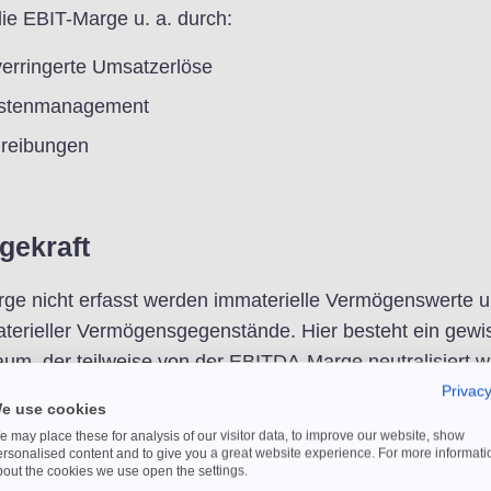
die EBIT-Marge u. a. durch:
verringerte Umsatzerlöse
Kostenmanagement
hreibungen
gekraft
ge nicht erfasst werden immaterielle Vermögenswerte 
terieller Vermögensgegenstände. Hier besteht ein gewi
um, der teilweise von der EBITDA-Marge neutralisiert wi
Privacy
gs Before Interests, Taxes, Depreciation and Amortisati
e use cookies
 may place these for analysis of our visitor data, to improve our website, show
e Erweiterung bzw. Bereinigung dar, die die Abschreibun
ersonalised content and to give you a great website experience. For more informati
und immaterielle Vermögensgegenstände berücksichtigt
bout the cookies we use open the settings.