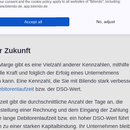
ur consent and the cookie policy apply to all websites of "Bilendo", including:
ww.bilendo.de, app.bilendo.de.
iven Branchen und bei jüngeren Unternehmen können ho
s operative Ergebnis stark beeinflussen. Ein Vergleich
Accept all
No, adjust
men führt zu keinem aussagekräftigen Befund mehr.
er Zukunft
arge gibt es eine Vielzahl anderer Kennzahlen, mithilfe
elle Kraft und folglich der Erfolg eines Unternehmens
 kann. Eine Kennzahl, die Sie mit Bilendo stark verbess
bitorenlaufzeit
bzw. der DSO-Wert.
zeit gibt die durchschnittliche Anzahl der Tage an, die
stellung einer Rechnung und dem Eingang der Zahlung
e lange Debitorenlaufzeit bzw. ein hoher DSO-Wert führt
 zu einer starken Kapitalbindung. Ihr Unternehmen bleib