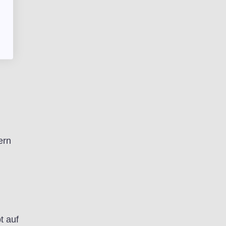
he
 mit
ern
t auf