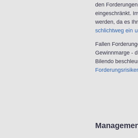
den Forderungen s
eingeschränkt. I
werden, da es Ihn
ein 
schlichtweg
Fallen Forderunge
Gewinnmarge - du
Bilendo beschleu
Forderungsrisike
Manageme