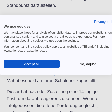
Standpunkt darzustellen.
Privacy pol
Mahnbescheid einreichen
We use cookies
We may place these for analysis of our visitor data, to improve our website, sho
personalised content and to give you a great website experience. For more
Als Erstes müssen Sie den Mahnbescheid
information about the cookies we use open the settings.
ausfüllen und beim zuständigen Amtsgericht
Your consent and the cookie policy apply to all websites of "Bilendo", including:
www.bilendo.de, app.bilendo.de.
einreichen. Heutzutage gibt es das Formular
auch als praktischen Download samt
Accept all
No, adjust
dazugehöriger Hilfestellung auf der offiziellen
Seite
Online-Mahnantrag
. Anschließend wird der
Mahnbescheid an Ihren Schuldner zugestellt.
Dieser hat nach der Zustellung eine 14-tägige
Frist, um darauf reagieren zu können. Wenn er
infolgedessen die offene Forderung begleicht,