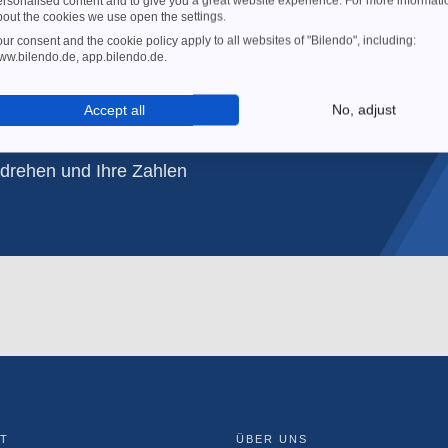
ersonalised content and to give you a great website experience. For more informati
bout the cookies we use open the settings.
 weniger
ur consent and the cookie policy apply to all websites of "Bilendo", including:
ww.bilendo.de, app.bilendo.de.
 beim
enmanagement
Kostenfreien Guide sich
Accept all
No, adjust
en entscheidenden
 drehen und Ihre Zahlen
T
ÜBER UNS