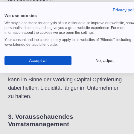
Privacy pol
Je nach Verhandlungsstärke des eigenen
We use cookies
Unternehmens können aufgrund der
We may place these for analysis of our visitor data, to improve our website, sho
personalised content and to give you a great website experience. For more
Vertragsfreiheit zwischen Unternehmen viele
information about the cookies we use open the settings.
vorteilhafte Zahlungskonditionen vereinbart
Your consent and the cookie policy apply to all websites of "Bilendo", including:
www.bilendo.de, app.bilendo.de.
werden. Letztlich gilt es aber ebenso, alle
eingehenden Rechnung und Waren genauestens
Accept all
No, adjust
zu prüfen, um falsche Beträge und mangelhafte
Ware schnell identifizieren zu können. Das alles
kann im Sinne der Working Capital Optimierung
dabei helfen, Liquidität länger im Unternehmen
zu halten.
3. Vorausschauendes
Vorratsmanagement